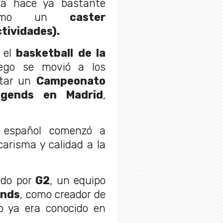
ra hace ya bastante
o como un
caster
ctividades).
 el
basketball de la
ego se movió a los
ntar un
Campeonato
egends en Madrid
,
n español comenzó a
carisma y calidad a la
ado por
G2
, un equipo
ends
, como creador de
 ya era conocido en