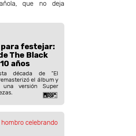
pañola, que no deja
para festejar:
de The Black
 10 años
esta década de “El
remasterizó el álbum y
 una versión Super
ezas.
 hombro celebrando