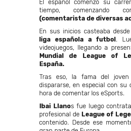
El español comenzó su carre
tiempo, comenzand
(comentarista de diversas a
En sus inicios casteaba desde
liga española a futbol
. Lu
videojuegos, llegando a prese
Mundial de League of L
España.
Tras eso, la fama del jove
dispararse, en especial con su 
hora de comentar los eSports.
Ibai Llano
s fue luego contrat
profesional de
League of Leg
contenido. Desde ese momento
gran parte de Europa.