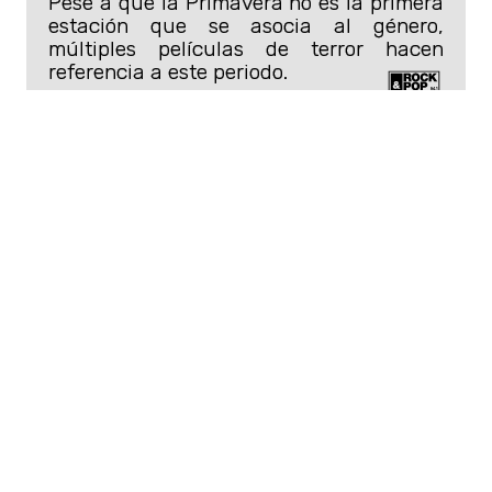
Pese a que la Primavera no es la primera
estación que se asocia al género,
múltiples películas de terror hacen
referencia a este periodo.
Se espera que la serie se convierta en
todo un éxito, considerando el éxito
anterior de Flanagan con Netflix. Sin
embargo,
el director confirmó que
por ahora no tiene planes en
regresar con su saga de
The
Haunting,
aunque ya prepara más
proyectos con la plataforma.