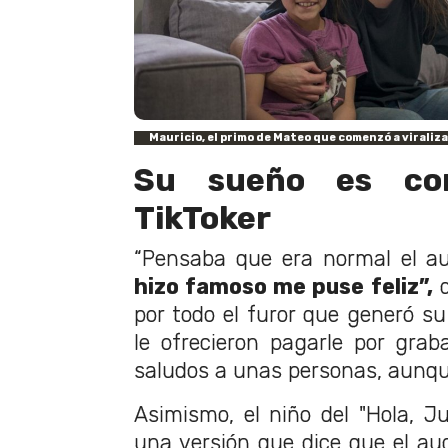
Mauricio, el primo de Mateo que comenzó a viraliza
Su sueño es con
TikToker
“Pensaba que era normal el a
hizo famoso me puse feliz”,
d
por todo el furor que generó su
le ofrecieron pagarle por gra
saludos a unas personas, aunq
Asimismo, el niño del "Hola, Ju
una versión que dice que el aud