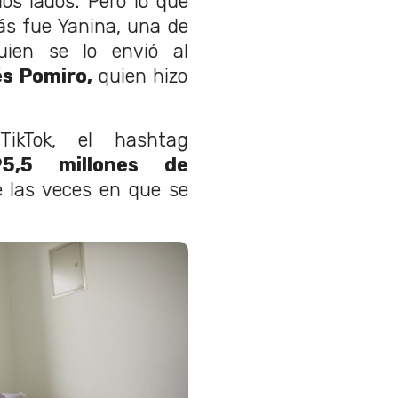
os lados. Pero lo que
 fue Yanina, una de
uien se lo envió al
és Pomiro,
quien hizo
ikTok, el hashtag
,5 millones de
de las veces en que se