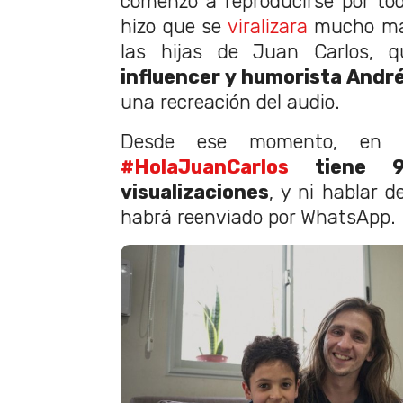
comenzó a reproducirse por tod
hizo que se
viralizara
mucho más
las hijas de Juan Carlos, q
influencer y humorista Andr
una recreación del audio.
Desde ese momento, en T
#HolaJuanCarlos
tiene 95
visualizaciones
, y ni hablar 
habrá reenviado por WhatsApp.