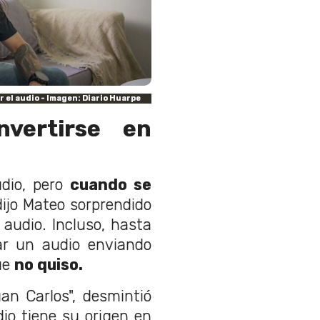
r el audio - Imagen: Diario Huarpe
vertirse en
udio, pero
cuando se
ijo Mateo sorprendido
 audio. Incluso, hasta
bar un audio enviando
ue
no quiso.
an Carlos", desmintió
io tiene su origen en