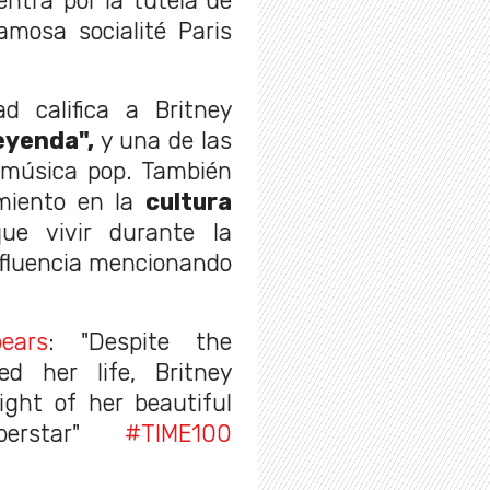
entra por la tutela de
amosa socialité Paris
ad califica a Britney
leyenda",
y una de las
a música pop. También
imiento en la
cultura
e vivir durante la
nfluencia mencionando
ears
: "Despite the
d her life, Britney
ight of her beautiful
perstar"
#TIME100