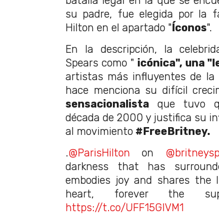
batalla legal en la que se encu
su padre, fue elegida por la f
Hilton en el apartado "
Íconos
".
En la descripción, la celebrid
Spears como "
icónica", una "
artistas más influyentes de l
hace menciona su difícil crec
sensacionalista
que tuvo qu
década de 2000 y justifica su i
al movimiento
#FreeBritney.
.
@ParisHilton
on
@britneysp
darkness that has surrounde
embodies joy and shares the l
heart, forever the su
https://t.co/UFF15GlVM1