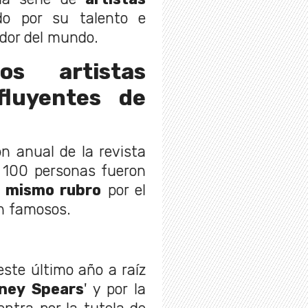
o por su talento e
edor del mundo.
os artistas
fluyentes de
n anual de la revista
s 100 personas fueron
l mismo rubro
por el
on famosos.
este último año a raíz
tney Spears
' y por la