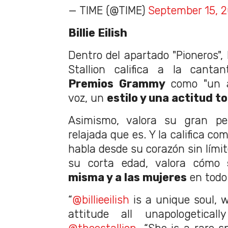
— TIME (@TIME)
September 15, 
Billie Eilish
Dentro del apartado "Pioneros",
Stallion califica a la cant
Premios Grammy
como "un a
voz, un
estilo y una actitud 
Asimismo, valora su gran per
relajada que es. Y la califica co
habla desde su corazón sin límit
su corta edad, valora cómo
misma y a las mujeres
en todo
“
@billieeilish
is a unique soul, w
attitude all unapologetical