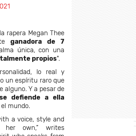
2021
 la rapera Megan Thee
ante
ganadora de 7
lma única, con una
totalmente propios
".
sonalidad, lo real y
mo un espíritu raro que
e alguno. Y a pesar de
se defiende a ella
 el mundo.
ith a voice, style and
ly her own,” writes