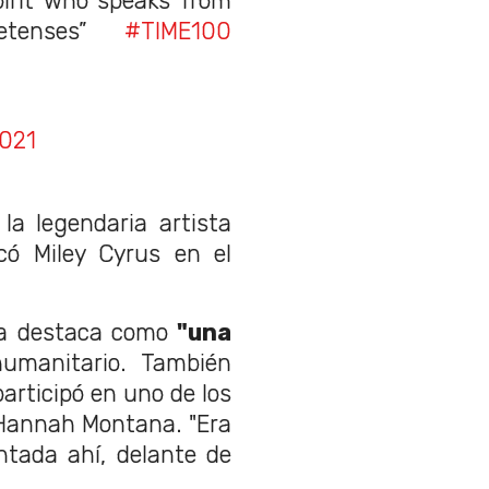
spirit who speaks from
etenses”
#TIME100
2021
la legendaria artista
có Miley Cyrus en el
 la destaca como
"una
umanitario. También
participó en uno de los
, Hannah Montana. "Era
ntada ahí, delante de