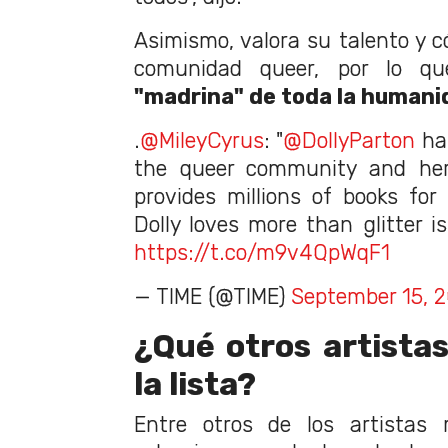
Asimismo, valora su talento y c
comunidad queer, por lo qu
"madrina" de toda la humani
.
@MileyCyrus
: "
@DollyParton
has
the queer community and her 
provides millions of books for 
Dolly loves more than glitter is
https://t.co/m9v4QpWqF1
— TIME (@TIME)
September 15, 
¿Qué otros artista
la lista?
Entre otros de los artistas 