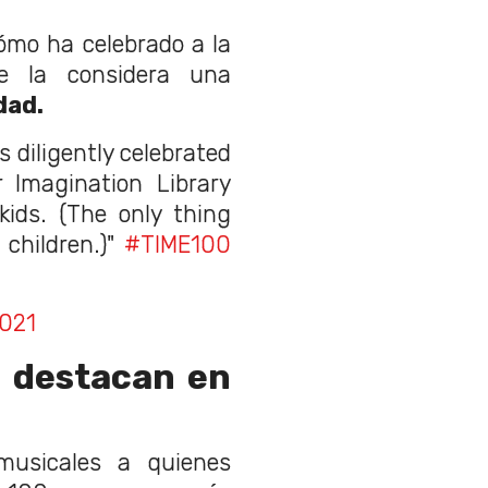
ómo ha celebrado a la
e la considera una
dad.
 diligently celebrated
Imagination Library
kids. (The only thing
 children.)"
#TIME100
2021
s destacan en
musicales a quienes