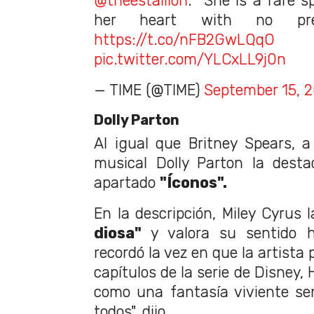
@theestallion
. “She is a rare 
her heart with no pr
https://t.co/nFB2GwLQqO
pic.twitter.com/YLCxLL9j0n
— TIME (@TIME)
September 15, 
Dolly Parton
Al igual que Britney Spears, a 
musical Dolly Parton la desta
apartado
"Íconos".
En la descripción, Miley Cyrus
diosa"
y valora su sentido h
recordó la vez en que la artista 
capítulos de la serie de Disney
como una fantasía viviente se
todos", dijo.