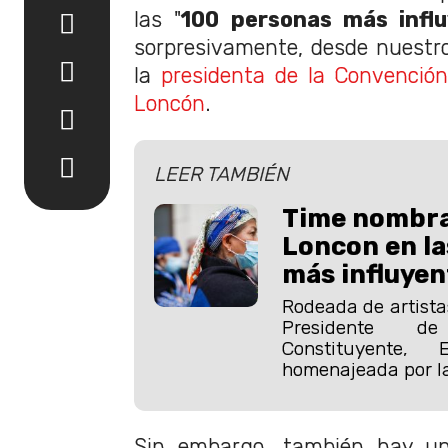
las "
100 personas más infl
sorpresivamente, desde nuestro
la
presidenta de la Convención 
Loncón
.
LEER TAMBIÉN
Time nombra 
Loncon en la
más influyen
Rodeada de artistas
Presidente d
Constituyente,
homenajeada por la
Sin embargo, también hay u