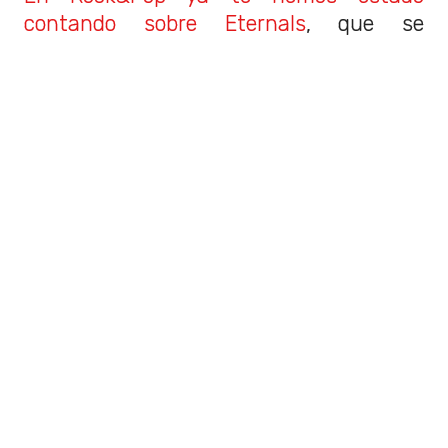
contando sobre Eternals
, que se
estrenará solo en cines este noviembre.
Entre los nombres que estarán en el
elenco de Eternals están
Angelina
Jolie, Salma Hayek, Gemma Chan,
Richard Madden, Kumail Nanjiani,
Lauren Ridloff, Brian Tyree Henry,
Lia McHugh, Don Lee, Barry Keoghan
y Kit Harington y otros más.