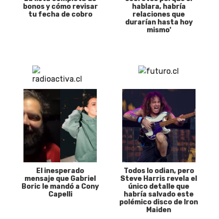
bonos y cómo revisar
hablara, habría
tu fecha de cobro
relaciones que
durarían hasta hoy
mismo'
El inesperado
Todos lo odian, pero
mensaje que Gabriel
Steve Harris revela el
Boric le mandó a Cony
único detalle que
Capelli
habría salvado este
polémico disco de Iron
Maiden