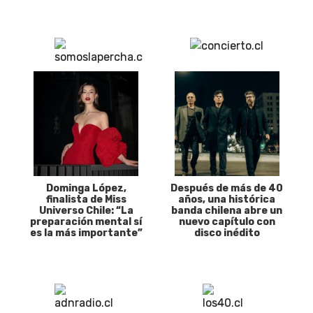
Dominga López,
Después de más de 40
finalista de Miss
años, una histórica
Universo Chile: “La
banda chilena abre un
preparación mental sí
nuevo capítulo con
es la más importante”
disco inédito