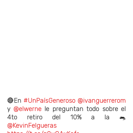
🔴En
#UnPaísGeneroso
@ivanguerrerom
y
@elwerne
le preguntan todo sobre el
4to retiro del 10% a la 🐀
@KevinFelgueras