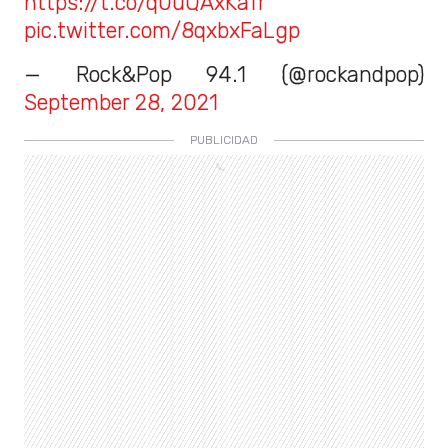
https://t.co/q0uQAxKafr
pic.twitter.com/8qxbxFaLgp
— Rock&Pop 94.1 (@rockandpop)
September 28, 2021