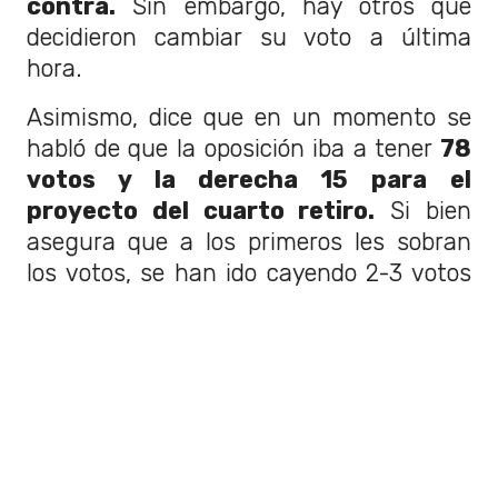
contra.
Sin embargo, hay otros que
decidieron cambiar su voto a última
hora.
Asimismo, dice que en un momento se
habló de que la oposición iba a tener
78
votos y la derecha 15 para el
proyecto del cuarto retiro.
Si bien
asegura que a los primeros les sobran
los votos, se han ido cayendo 2-3 votos
del Partido Socialista (PS).
¿La revelación de los ministros
y lo que dijo Sebastián Sichel
fue determinante?
Con respecto a cuando los ministros
Rodrigo Cerda y Carolina Schmidt