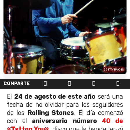
GETTY IMAGES
COMPARTE
El
24 de agosto de este año
será una
fecha de no olvidar para los seguidores
de los
Rolling Stones
. El día comenzó
con el
aniversario número
40 de
«Tattoo You»,
disco que la banda lanzó