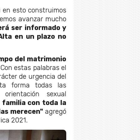
i en esto construimos
demos avanzar mucho
erá ser informado y
lta en un plazo no
empo del matrimonio
 Con estas palabras el
rácter de urgencia del
sta forma todas las
 orientación sexual
 familia con toda la
llas merecen"
agregó
lica 2021.