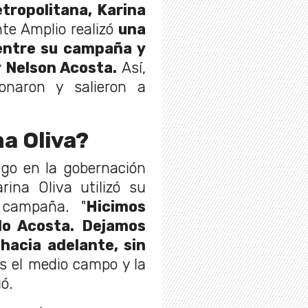
tropolitana, Karina
nte Amplio realizó
una
entre su campaña y
y Nelson Acosta.
Así,
onaron y salieron a
a Oliva?
ego en la gobernación
rina Oliva utilizó su
 campaña. "
Hicimos
lo Acosta. Dejamos
hacia adelante, sin
os el medio campo y la
ió.