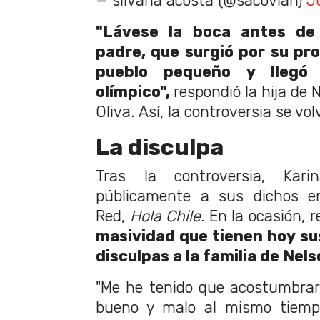
— silvana acosta (@sacovian)
J
"Lávese la boca antes de
padre, que surgió por su pro
pueblo pequeño y llegó 
olímpico",
respondió la hija de 
Oliva. Así, la controversia se v
La disculpa
Tras la controversia, Kari
públicamente a sus dichos e
Red,
Hola Chile.
En la ocasión, r
masividad que tienen hoy sus
disculpas a la familia de Nel
"Me he tenido que acostumbrar
bueno y malo al mismo tiem