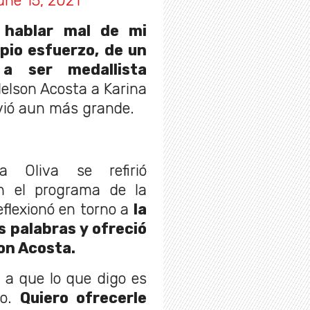
une 15, 2021
 hablar mal de mi
pio esfuerzo, de un
a ser medallista
Nelson Acosta a Karina
olvió aun más grande.
na Oliva se refirió
n el programa de la
eflexionó en torno a
la
 palabras y ofreció
son Acosta.
 a que lo que digo es
po.
Quiero ofrecerle