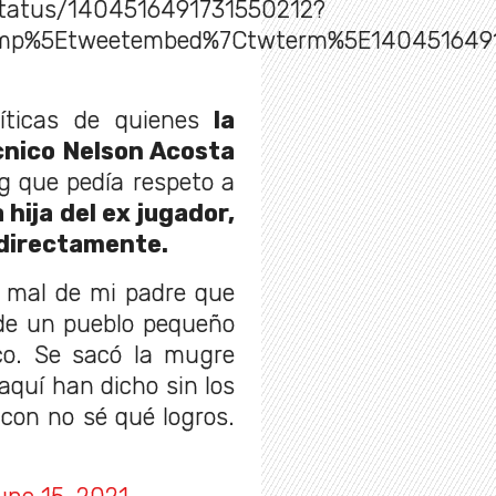
/status/1404516491731550212?
mp%5Etweetembed%7Ctwterm%5E1404516491
íticas de quienes
la
cnico Nelson Acosta
g que pedía respeto a
hija del ex jugador,
ó directamente.
r mal de mi padre que
 de un pueblo pequeño
ico. Se sacó la mugre
 aquí han dicho sin los
con no sé qué logros.