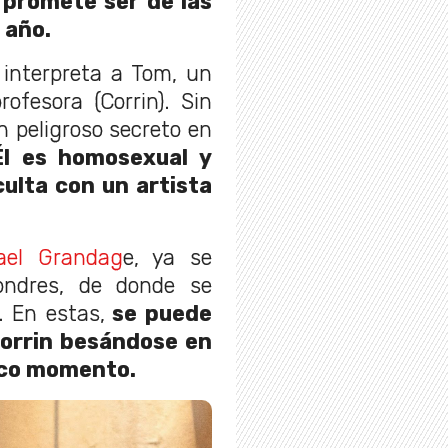
 promete ser de las
 año.
 interpreta a Tom, un
ofesora (Corrin). Sin
 peligroso secreto en
Él es homosexual y
culta con un artista
ael Grandag
e, ya se
ondres, de donde se
. En estas,
se puede
Corrin besándose en
tico momento.