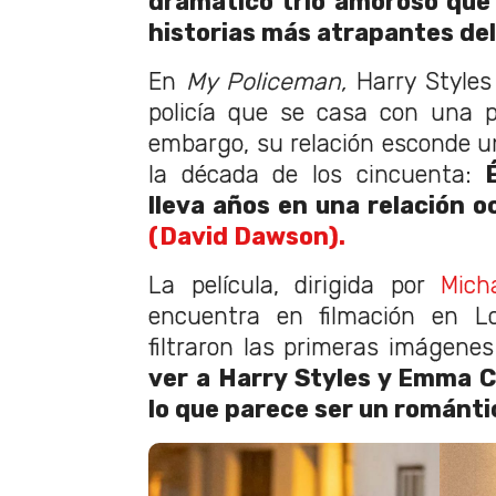
dramático trío amoroso que
historias más atrapantes del
En
My Policeman,
Harry Styles
policía que se casa con una pr
embargo, su relación esconde un
la década de los cincuenta:
lleva años en una relación o
(David Dawson).
La película, dirigida por
Mich
encuentra en filmación en L
filtraron las primeras imágenes
ver a Harry Styles y Emma 
lo que parece ser un román