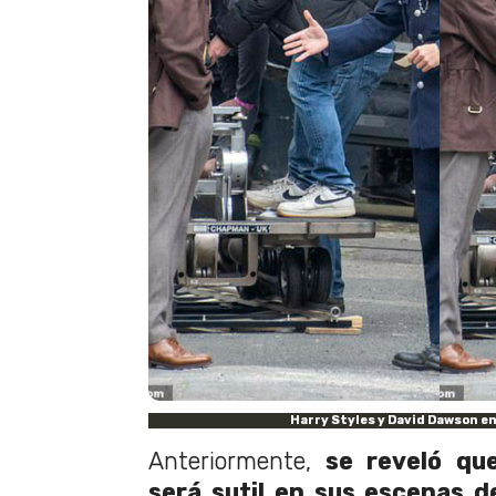
Harry Styles y David Dawson e
Anteriormente,
se reveló q
será sutil en sus escenas 