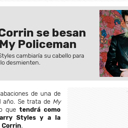
Corrin se besan
 My Policeman
tyles cambiaría su cabello para
 lo desmienten.
grabaciones de una de
l año. Se trata de
My
co que
tendrá como
arry Styles y a la
Corrin
.