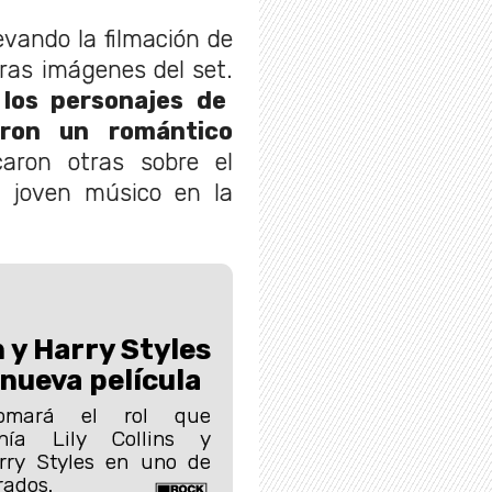
evando la filmación de
meras imágenes del set.
 los personajes de
eron un romántico
aron otras sobre el
l joven músico en la
y Harry Styles
 nueva película
omará el rol que
enía Lily Collins y
ry Styles en uno de
rados.