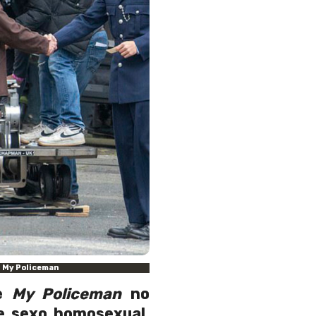
n My Policeman
ue
My Policeman
no
de sexo homosexual
.