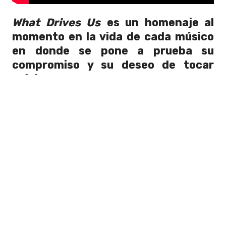
What Drives Us
es un homenaje al
momento en la vida de cada músico
en donde se pone a prueba su
compromiso y su deseo de tocar
música
para otros se vuelve un acto
casi irracional de fe. El documental
también es un tributo a cada niña y niño
que sueña con una vida haciendo
música.