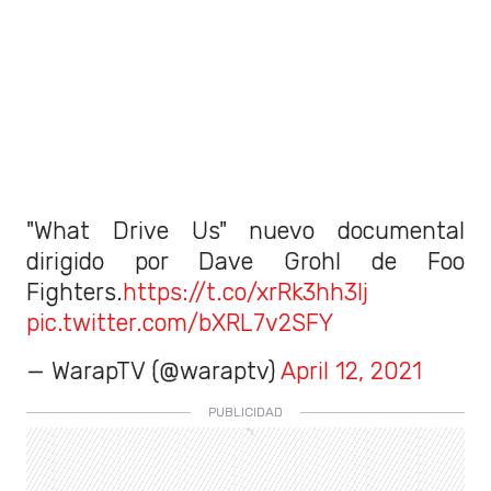
"What Drive Us" nuevo documental
dirigido por Dave Grohl de Foo
Fighters.
https://t.co/xrRk3hh3lj
pic.twitter.com/bXRL7v2SFY
— WarapTV (@waraptv)
April 12, 2021