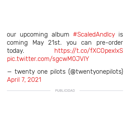
our upcoming album
#ScaledAndIcy
is
coming May 21st. you can pre-order
today.
https://t.co/fXCOpexIxS
pic.twitter.com/sgcwM0JVIY
— twenty one pilots (@twentyonepilots)
April 7, 2021