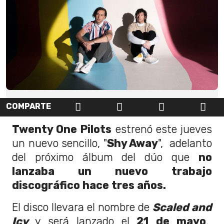
COMPARTE
Twenty One Pilots
estrenó este jueves
un nuevo sencillo, "
Shy Away
", adelanto
del próximo álbum del dúo que
no
lanzaba un nuevo trabajo
discográfico hace tres años.
El disco llevara el nombre de
Scaled and
Icy
y será lanzado el
21 de mayo
.