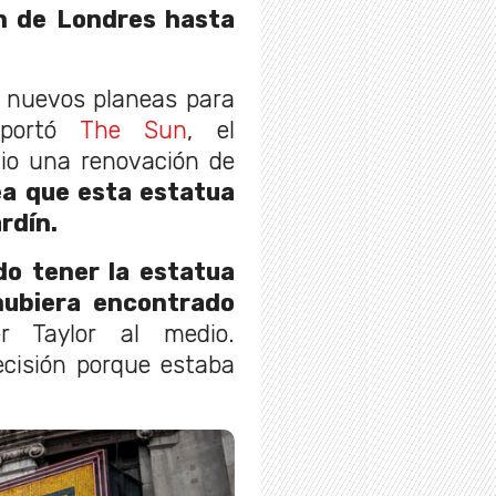
n de Londres hasta
e nuevos planeas para
eportó
The Sun
, el
io una renovación de
ea que esta estatua
rdín.
do tener la estatua
hubiera encontrado
r Taylor al medio.
cisión porque estaba