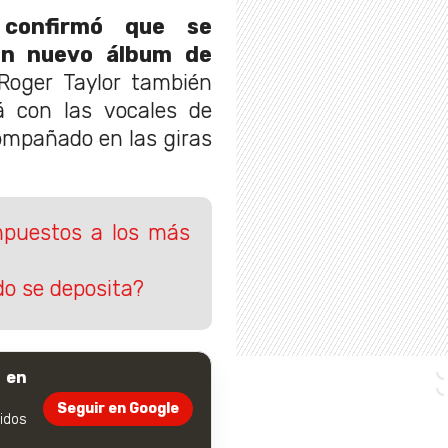
confirmó que se
un nuevo álbum de
Roger Taylor también
á con las vocales de
ompañado en las giras
mpuestos a los más
o se deposita?
 en
Seguir en Google
dos