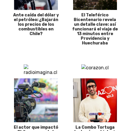
Ante caída del dólar y
El Teleférico
el petróleo: ¿Bajarán
Bicentenario revela
los precios de los
un detalle clave: así
combustibles en
funcionará el viaje de
Chile?
13 minutos entre
Providencia y
Huechuraba
El actor que impactó
La Combo Tortuga