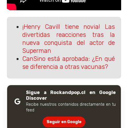
¡Henry Cavill tiene novia! Las
divertidas reacciones tras la
nueva conquista del actor de
Superman
CanSino está aprobada: ¿En qué
se diferencia a otras vacunas?
Sigue a Rockandpop.cl en Google
Discover
Recibe nuestros contenidos directamente en tu
feed.
Seguir en Google