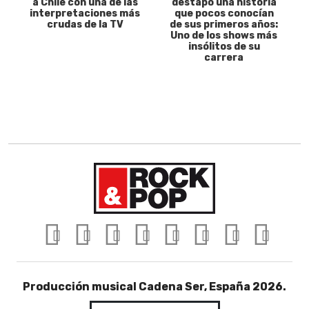
a Chile con una de las
destapó una historia
interpretaciones más
que pocos conocían
crudas de la TV
de sus primeros años:
Uno de los shows más
insólitos de su
carrera
Producción musical Cadena Ser, España 2026.