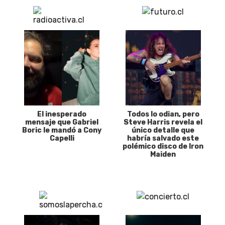
El inesperado
Todos lo odian, pero
mensaje que Gabriel
Steve Harris revela el
Boric le mandó a Cony
único detalle que
Capelli
habría salvado este
polémico disco de Iron
Maiden