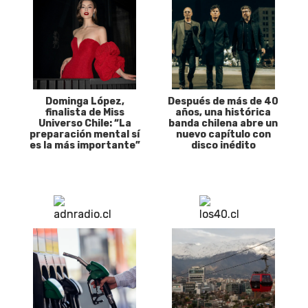
Dominga López,
Después de más de 40
finalista de Miss
años, una histórica
Universo Chile: “La
banda chilena abre un
preparación mental sí
nuevo capítulo con
es la más importante”
disco inédito