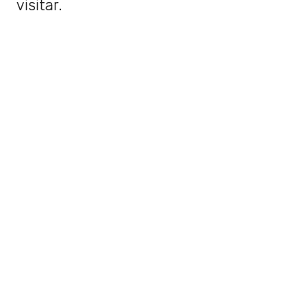
visitar.
Las visitas serán de
martes a domingo
(Fase 3)
y de
martes a viernes (Fase
2) en horario que va de 10:00 a 18:00
horas.