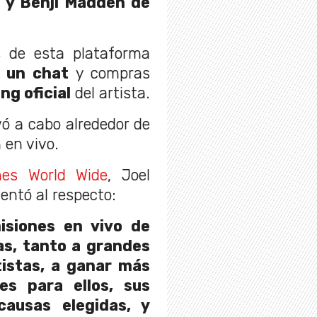
l y Benji Madden de
s de esta plataforma
 un chat
y compras
g oficial
del artista.
vó a cabo alrededor de
 en vivo.
nes World Wide
, Joel
ntó al respecto:
isiones en vivo de
as, tanto a grandes
istas, a ganar más
es para ellos, sus
causas elegidas, y