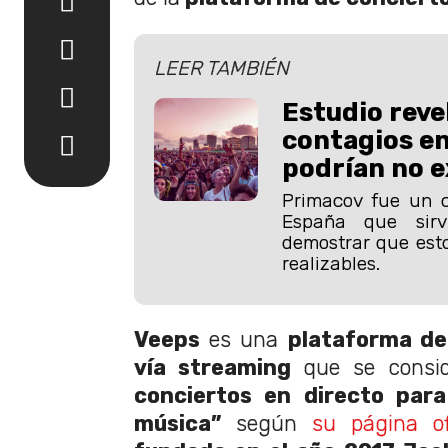
LEER TAMBIÉN
Estudio reve
contagios en
podrían no e
Primacov fue un c
España que sir
demostrar que esto
realizables.
Veeps
es una
plataforma de
vía streaming
que
se consi
conciertos en directo para
música”
según
su página ofi