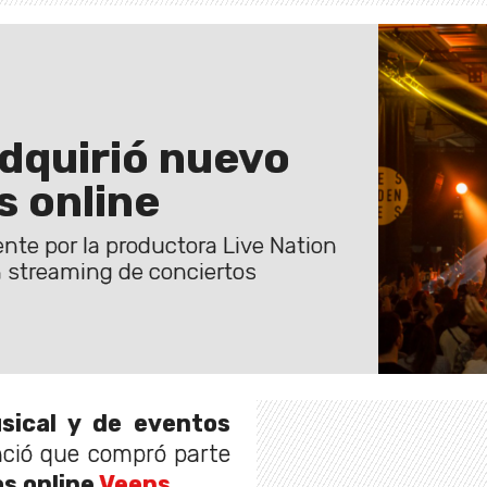
dquirió nuevo
s online
te por la productora Live Nation
en streaming de conciertos
sical y de eventos
ció que compró parte
s online
Veeps
.