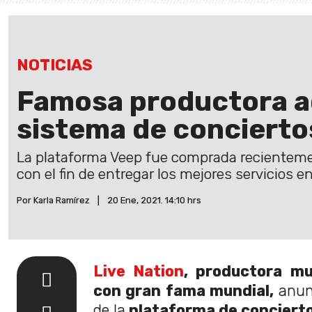
NOTICIAS
Famosa productora a
sistema de concierto
La plataforma Veep fue comprada recientemen
con el fin de entregar los mejores servicios 
Por Karla Ramírez
|
20 Ene, 2021. 14:10 hrs
Live Nation
, productora mu
con gran fama mundial,
anun
de la
plataforma de concierto