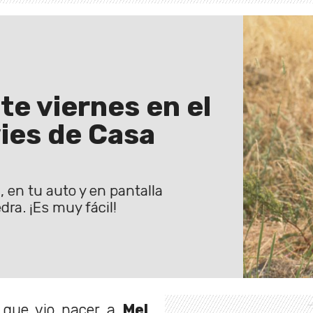
te viernes en el
ies de Casa
l, en tu auto y en pantalla
dra. ¡Es muy fácil!
o que vio nacer a
Mel