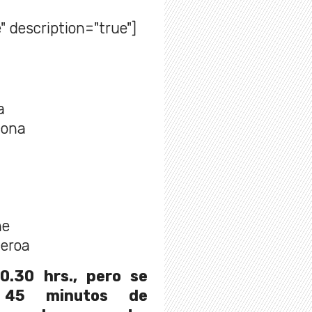
" description="true"]
a
hona
me
ueroa
.30 hrs., pero se
n 45 minutos de