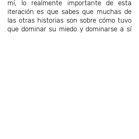
mí, lo realmente importante de esta
iteración es que sabes que muchas de
las otras historias son sobre cómo tuvo
que dominar su miedo y dominarse a sí
mismo para convertirse en Batman. Y
que,
en ese estado de Batman, él
está en su mejor momento
”.