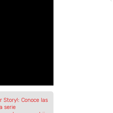
r Story!: Conoce las
a serie