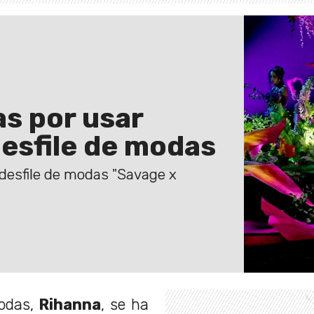
as por usar
desfile de modas
 desfile de modas "Savage x
odas,
Rihanna
, se ha