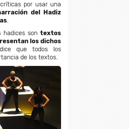
críticas por usar una
arración del Hadiz
das
.
s hadices son
textos
presentan los dichos
dice que todos los
ancia de los textos.