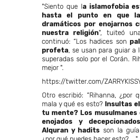
"Siento que l
a islamofobia e
hasta el punto en que l
dramáticos por enojarnos 
nuestra religión
", tuiteó u
continuó: “Los hadices son
pa
profeta
, se usan para guiar a
superadas solo por el Corán. Ri
mejor ".
https://twitter.com/ZARRYKIS
Otro escribió: “Rihanna, ¿por 
mala y qué es esto?
Insultas e
tu mente? Los musulmanes 
enojados y decepcionado
Alquran y hadits
son la guía
¿por qué puedes hacer esto? ...".