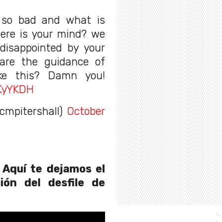
 so bad and what is
here is your mind? we
disappointed by your
 are the guidance of
ke this? Damn you!
YKyYKDH
cmpitershall)
October
 Aquí te dejamos el
ión del desfile de