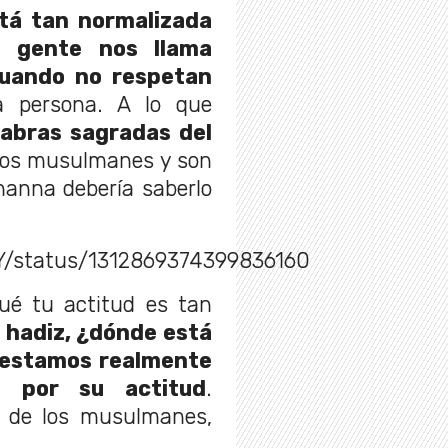
stá tan normalizada
a gente nos llama
cuando no respetan
na persona. A lo que
labras sagradas del
 los musulmanes y son
hanna debería saberlo
SY/status/1312869374399836160
qué tu actitud es tan
l hadiz, ¿dónde está
estamos realmente
s por su actitud
.
 de los musulmanes,