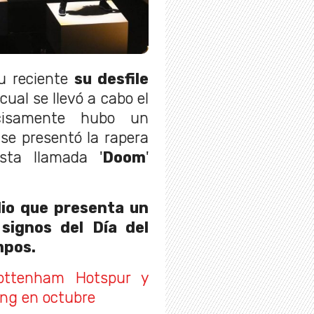
u reciente
su desfile
l cual se llevó a cabo el
cisamente hubo un
se presentó la rapera
sta llamada '
Doom
'
dio que presenta un
signos del Día del
empos.
Tottenham Hotspur y
ing en octubre