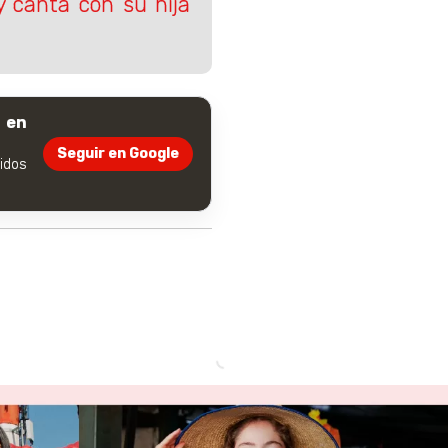
y canta con su hija
 en
Seguir en Google
dos