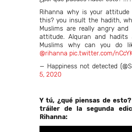
Rihanna why is your attitude
this? you insult the hadith, w
Muslims are really angry and 
attitude. Alquran and hadits
Muslims why can you do li
@rihanna
pic.twitter.com/nCc
— Happiness not detected (@S
5, 2020
Y tú, ¿qué piensas de esto?
tráiler de la segunda edic
Rihanna: