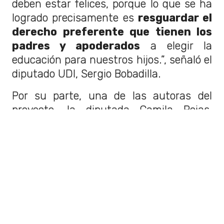
deben estar felices, porque lo que se ha
logrado precisamente es
resguardar el
derecho preferente que tienen los
padres y apoderados
a elegir la
educación para nuestros hijos.”, señaló el
diputado UDI, Sergio Bobadilla.
Por su parte, una de las autoras del
proyecto, la diputada Camila Rojas,
lamentó el resultado, insistiendo en su
importancia. "La educación en
sexualidad, afectividad y género es
fundamental para los niños y niñas”,
señaló.