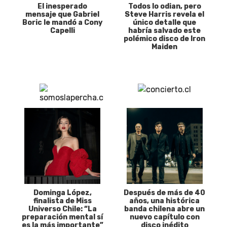
El inesperado
Todos lo odian, pero
mensaje que Gabriel
Steve Harris revela el
Boric le mandó a Cony
único detalle que
Capelli
habría salvado este
polémico disco de Iron
Maiden
Dominga López,
Después de más de 40
finalista de Miss
años, una histórica
Universo Chile: “La
banda chilena abre un
preparación mental sí
nuevo capítulo con
es la más importante”
disco inédito