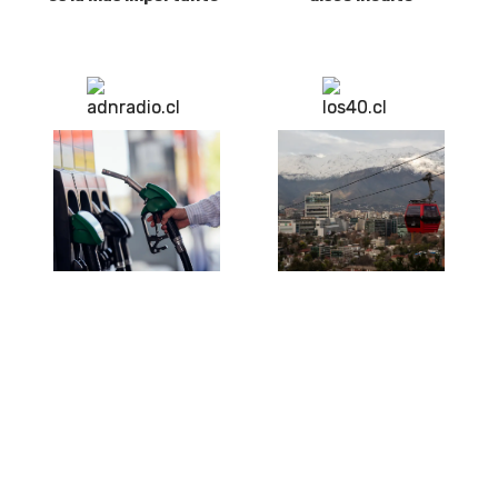
Ante caída del dólar y
El Teleférico
el petróleo: ¿Bajarán
Bicentenario revela
los precios de los
un detalle clave: así
combustibles en
funcionará el viaje de
Chile?
13 minutos entre
Providencia y
Huechuraba