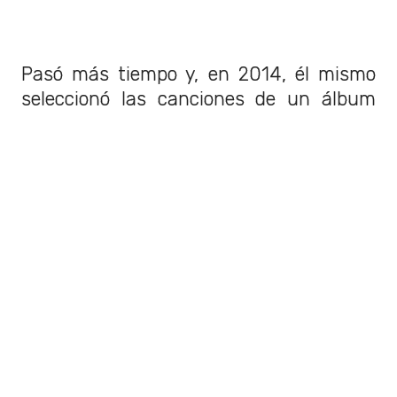
Pasó más tiempo y, en 2014, él mismo
seleccionó las canciones de un álbum
recopilatorio:
Morrissey Curates The
Ramones
. Pero eso no fue todo, porque
dos años después, el ex vocalista de
"The Smiths"
incluyó en el setlist de
un show en Nueva York un cóver
de
"
Judy Is a Punk
".
¿Lo haz visto interpretar esta canción?