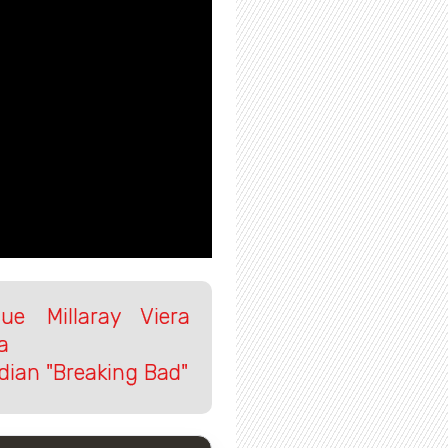
ue Millaray Viera
a
dian "Breaking Bad"