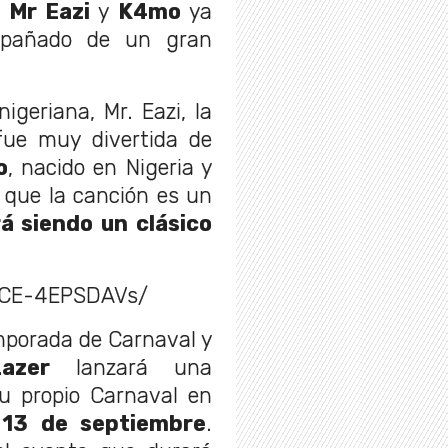
,
Mr Eazi
y
K4mo
ya
ompañado de un gran
igeriana, Mr. Eazi, la
fue muy divertida de
o
, nacido en Nigeria y
jo que la canción es un
á siendo un clásico
/CE-4EPSDAVs/
temporada de Carnaval y
azer
lanzará una
su propio Carnaval en
13 de septiembre
.