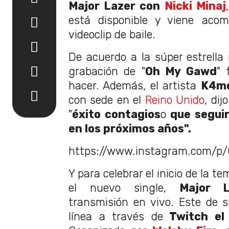
Major Lazer con
Nicki Minaj
está disponible y viene ac
videoclip de baile.
De acuerdo a la súper estrella n
grabación de "
Oh My Gawd
" 
hacer. Además, el artista
K4m
con sede en el
Reino Unido
, di
"
éxito contagios
o
que seguir
en los próximos años".
https://www.instagram.com/p
Y para celebrar el inicio de la 
el nuevo single,
Major L
transmisión en vivo. Este de 
línea a través de
Twitch el 