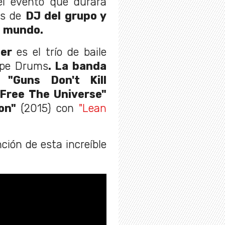
el evento que durará
es de
DJ del grupo y
l mundo.
zer
es el trío de baile
 Ape Drums
. La banda
 "Guns Don't Kill
"Free The Universe"
ion"
(2015) con
"Lean
nción de esta increíble