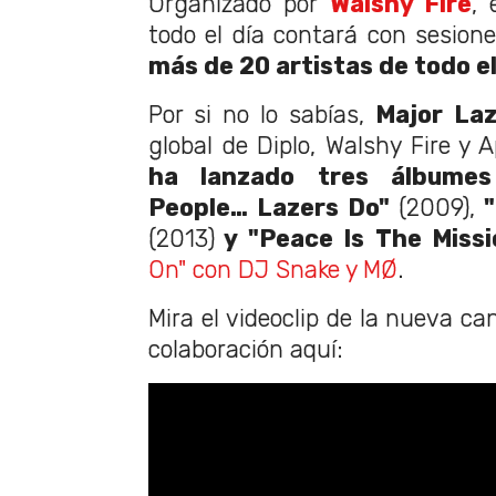
Organizado por
Walshy Fire
, 
todo el día contará con sesion
más de 20 artistas de todo e
Por si no lo sabías,
Major La
global de Diplo, Walshy Fire y
ha lanzado tres álbumes
People… Lazers Do"
(2009),
(2013)
y "Peace Is The Miss
On" con DJ Snake y MØ
.
Mira el videoclip de la nueva ca
colaboración aquí: