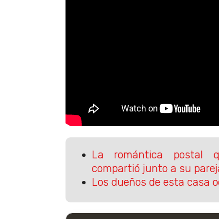
La romántica postal q
compartió junto a su parej
Los dueños de esta casa o