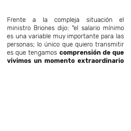
Frente a la compleja situación el
ministro Briones dijo: "el salario mínimo
es una variable muy importante para las
personas; lo único que quiero transmitir
es que tengamos
comprensión de que
vivimos un momento extraordinario
y muy dramático
para cientos de miles
de trabajores y trabajadoras, cuya
preocupación principal hoy no es tanto
un reajuste, es tener ingresos, es tener
empleo".
Te puede interesar:
Región
Metropolitana: universidades se
preparan para retornar a clases