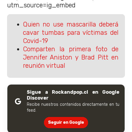
utm_source=ig_embed
Quien no use mascarilla deberá
cavar tumbas para víctimas del
Covid-19
Comparten la primera foto de
Jennifer Aniston y Brad Pitt en
reunión virtual
Sigue a Rockandpop.cl en Google
Discover
Recibe nuestros contenidos directamente en tu
feed.
Seguir en Google