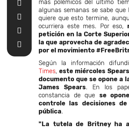
más polémicos del último tie
algunas semanas se sabe que l
quiere que esto termine, aunq
ocurriera este mes. Por eso,
petición en la Corte Superio
la que aprovecha de agradec
por el movimiento #FreeBrit
Según la información difun
Times
,
este miércoles Spear
documento que se opone a la
James Spears
. En los pape
constancia de que
se opon
controle las decisiones de
pública
.
"La tutela de Britney ha a