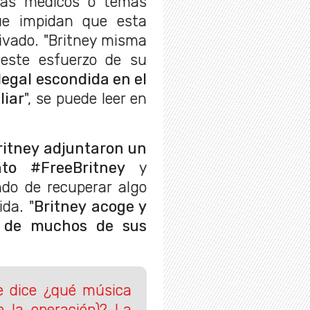
mas médicos o temas
ue impidan que esta
ivado. "Britney misma
este esfuerzo de su
egal escondida en el
liar
", se puede leer en
ritney adjuntaron un
to #FreeBritney
y
ndo de recuperar algo
da. "
Britney acoge y
o de muchos de sus
e dice ¿qué música
e la operación)? La