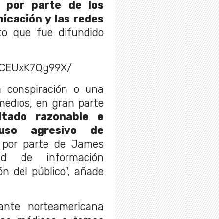
s por parte de los
icación y las redes
to que fue difundido
/CEUxK7Qg99X/
a conspiración o una
medios, en gran parte
tado razonable e
 uso agresivo de
por parte de James
ad de información
ón del público", añade
ante norteamericana