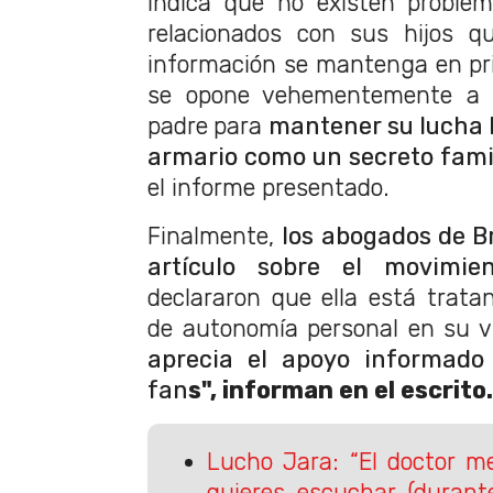
indica que no existen proble
relacionados con sus hijos q
información se mantenga en pr
se opone vehementemente a 
padre
para
mantener su lucha l
armario como un secreto fami
el informe presentado.
Finalmente,
los abogados de B
artículo sobre el movimien
declararon que ella está trata
de autonomía personal en su vi
aprecia el apoyo informad
fan
s", informan en el escrito.
Lucho Jara: “El doctor m
quieres escuchar (durant