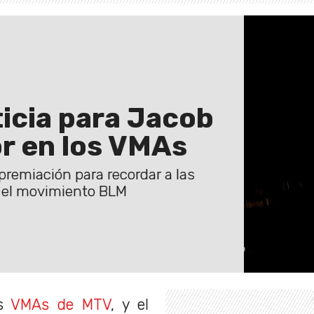
ticia para Jacob
or en los VMAs
 premiación para recordar a las
on el movimiento BLM
os
VMAs de MTV
, y el