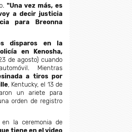
o.
"Una vez más, es
voy a decir justicia
icia para Breonna
os disparos en la
olicía en Kenosha,
23 de agosto) cuando
tomóvil. Mientras
sinada a tiros por
lle
, Kentucky, el 13 de
aron un ariete para
na orden de registro
 en la ceremonia de
ue tiene en el video