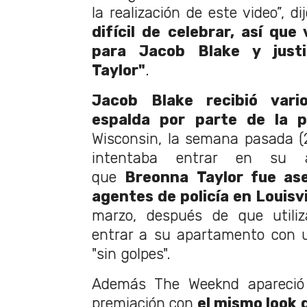
la realización de este video”, dij
difícil de celebrar, así que 
para Jacob Blake y just
Taylor"
.
Jacob Blake recibió vari
espalda por parte de la p
Wisconsin, la semana pasada (
intentaba entrar en su au
que
Breonna Taylor fue ase
agentes de policía en Louisvi
marzo, después de que utiliz
entrar a su apartamento con u
"sin golpes".
Además The Weeknd apareció
premiación con
el mismo look q