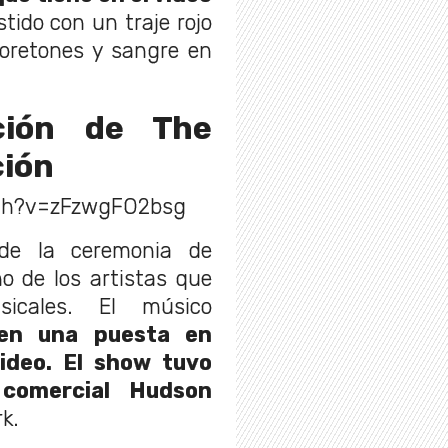
tido con un traje rojo
oretones y sangre en
ción de The
ción
ch?v=zFzwgFO2bsg
de la ceremonia de
o de los artistas que
sicales. El músico
 en una puesta en
video. El show tuvo
o comercial Hudson
k.