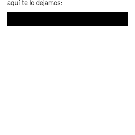
aquí te lo dejamos:
Miranda! sigue más vigente que nunca.