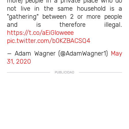
more) people in a private place who do
not live in the same household is a
"gathering" between 2 or more people
and is therefore illegal.
https://t.co/aEiGIoweee
pic.twitter.com/b0KZBACSQ4
— Adam Wagner (@AdamWagner1)
May
31, 2020