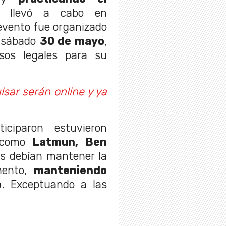
e llevó a cabo en
 evento fue organizado
o sábado
30 de mayo
,
sos legales para su
sar serán online y ya
iciparon estuvieron
l como
Latmun, Ben
es debían mantener la
mento,
manteniendo
o
. Exceptuando a las