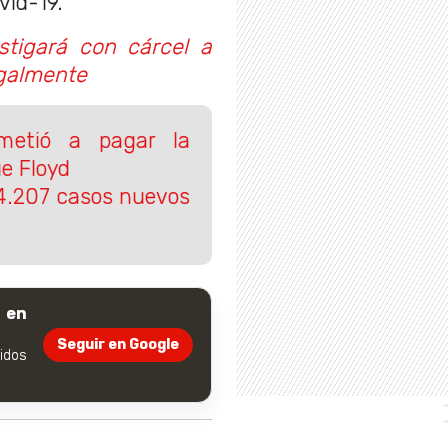
vid-19.
stigará con cárcel a
galmente
metió a pagar la
e Floyd
y 4.207 casos nuevos
 en
Seguir en Google
dos