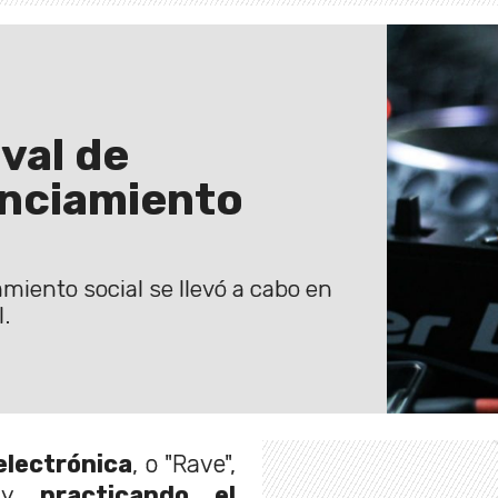
ival de
anciamiento
amiento social se llevó a cabo en
.
 electrónica
, o "Rave",
s y
practicando el