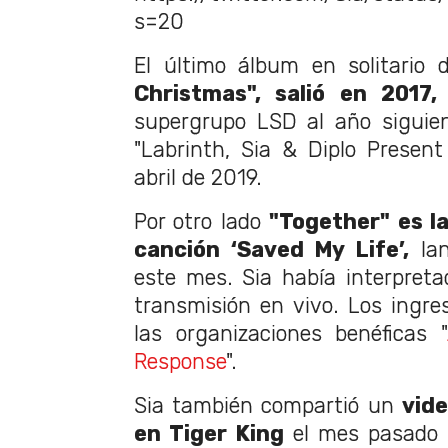
s=20
El último álbum en solitario d
Christmas", salió en 2017,
supergrupo LSD al año siguie
"Labrinth, Sia & Diplo Present
abril de 2019.
Por otro lado
"Together" es la
canción ‘Saved My Life’,
lan
este mes. Sia había interpret
transmisión en vivo. Los ingres
las organizaciones benéficas "
Response
".
Sia también compartió un
vide
en Tiger King
el mes pasado t