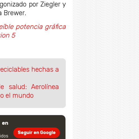
agonizado por Ziegler y
a Brewer.
reíble potencia gráfica
ion 5
reciclables hechas a
e salud: Aerolínea
do el mundo
 en
Seguir en Google
dos