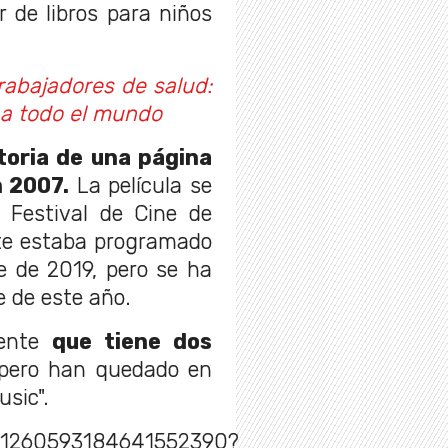
r de libros para niños
rabajadores de salud:
 a todo el mundo
toria de una página
n 2007.
La película se
 Festival de Cine de
te estaba programado
e de 2019, pero se ha
 de este año.
mente
que tiene dos
ero han quedado en
sic".
us/1260593184641552390?