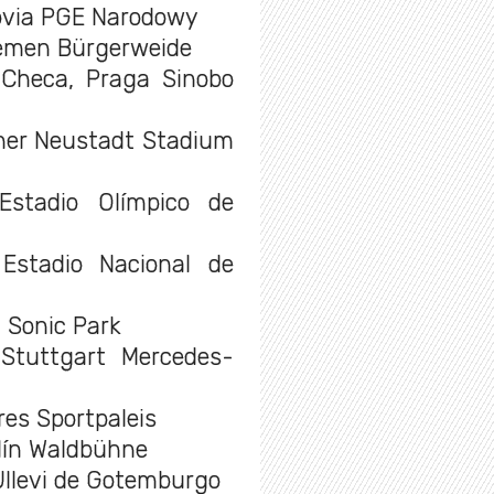
rsovia PGE Narodowy
Bremen Bürgerweide
 Checa, Praga Sinobo
ener Neustadt Stadium
Estadio Olímpico de
 Estadio Nacional de
a Sonic Park
 Stuttgart Mercedes-
res Sportpaleis
rlín Waldbühne
 Ullevi de Gotemburgo