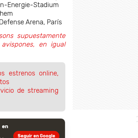
ein-Energie-Stadium
rnhem
 Defense Arena, París
sons supuestamente
 avispones, en igual
s estrenos online,
utos
ervicio de streaming
 en
Seguir en Google