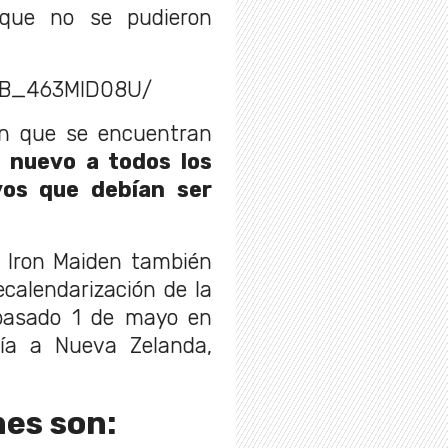
 que no se pudieron
p/B_463MlD08U/
on que se encuentran
 nuevo a todos los
yos que debían ser
 Iron Maiden también
ecalendarización de la
pasado 1 de mayo en
uía a Nueva Zelanda,
es son: