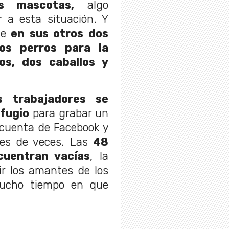
s mascotas,
algo
r a esta situación. Y
ue
en sus otros dos
os perros para la
os, dos caballos y
s trabajadores se
efugio
para grabar un
 cuenta de Facebook y
les de veces. Las
48
cuentran vacías
, la
ir los amantes de los
mucho tiempo en que