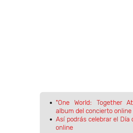
"One World: Together A
album del concierto online
Así podrás celebrar el Día
online