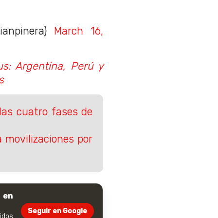
ianpinera)
March 16,
us: Argentina, Perú y
s
las cuatro fases de
a movilizaciones por
 en
Seguir en Google
dos