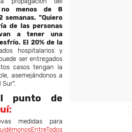
a propagación del
 no menos de 8
2 semanas. "Quiero
ía de las personas
 van a tener una
sfrío. El 20% de la
ados hospitalarios y
 puede ser entregados
tos casos tengan la
ble, asemejándonos a
 Sur".
el punto de
uí:
evas medidas para
uidémonosEntreTodos