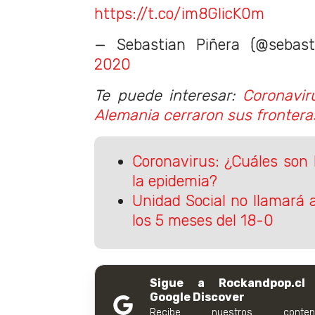
https://t.co/im8GIicK0m
— Sebastian Piñera (@sebast
2020
Te puede interesar:
Coronavir
Alemania cerraron sus frontera
Coronavirus: ¿Cuáles son 
la epidemia?
Unidad Social no llamará 
los 5 meses del 18-0
Sigue a Rockandpop.cl
Google Discover
Recibe nuestros conteni