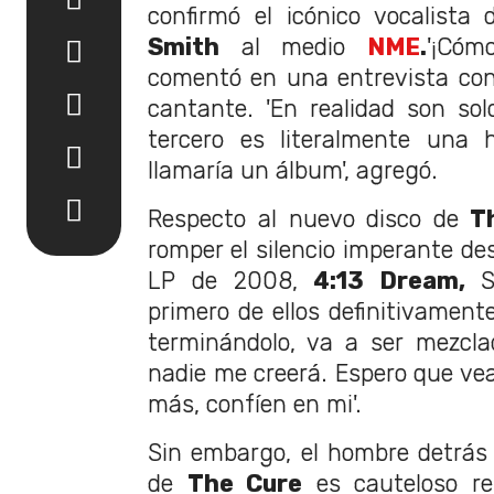
confirmó el icónico vocalista
Smith
al medio
NME
.
'¡Cóm
comentó en una entrevista con 
cantante. 'En realidad son sol
tercero es literalmente una 
llamaría un álbum', agregó.
Respecto al nuevo disco de
Th
romper el silencio imperante de
LP de 2008,
4:13 Dream,
Sm
primero de ellos definitivament
terminándolo, va a ser mezcla
nadie me creerá. Espero que vea
más, confíen en mi'.
Sin embargo, el hombre detrás
de
The Cure
es cauteloso re