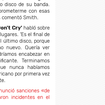
o disco de su banda.
mprometerme con esas
,
comentó Smith.
on't Cry'
habló sobre
ugares. 'Es el final de
l último disco, porque
o nuevo. Quería ver
dríamos encabezar en
ficante. Terminamos
que nunca habíamos
ricano por primera vez
te.
anunció sanciones «de
aron incidentes en el