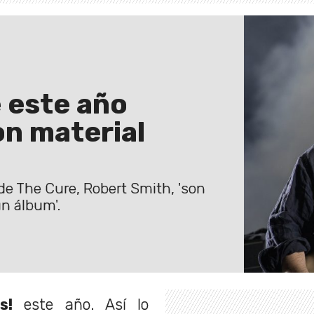
 este año
on material
 de The Cure, Robert Smith, 'son
un álbum'.
s!
este año. Así lo