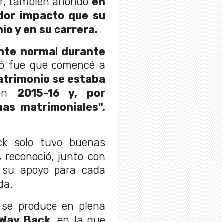
ner, tambien ahondó
en
ador impacto que su
io y en su carrera.
nte normal durante
ó fue que comencé a
trimonio se estaba
 en
2015-16 y, por
as matrimoniales",
ck solo tuvo buenas
,
reconoció, junto con
 su apoyo para cada
da.
 se produce en plena
Way Back
, en la que