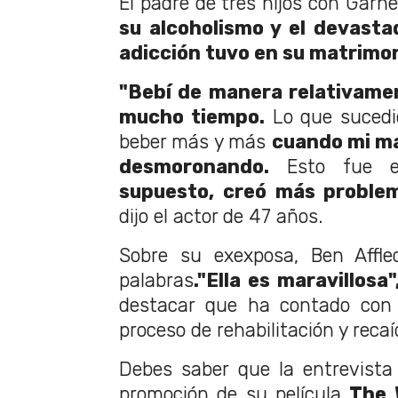
El padre de tres hijos con Gar
su alcoholismo y el devast
adicción tuvo en su matrimon
"Bebí de manera relativame
mucho tiempo.
Lo que sucedi
beber más y más
cuando mi ma
desmoronando.
Esto fue
supuesto, creó más problem
dijo el actor de 47 años.
Sobre su exexposa, Ben Affle
palabras
."Ella es maravillosa"
destacar que ha contado con
proceso de rehabilitación y recaí
Debes saber que la entrevista
promoción de su película
The 