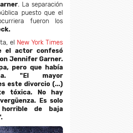
Garner
. La separación
blica puesto que el
curriera fueron los
eck.
ta, el
New York Times
 el actor confesó
con Jennifer Garner.
lpa, pero que había
za. "El mayor
 este divorcio (...)
te tóxica. No hay
 vergüenza. Es solo
horrible de baja
.