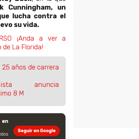
k Cunningham, un
ue lucha contra el
evo su vida.
RSO ¡Anda a ver a
 de La Florida!
s 25 años de carrera
nista anuncia
ximo 8 M
 en
Seguir en Google
dos