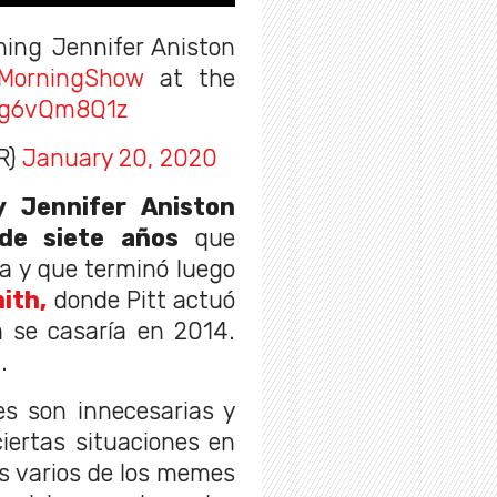
hing Jennifer Aniston
MorningShow
at the
/Wg6vQm8Q1z
R)
January 20, 2020
y Jennifer Aniston
de siete años
que
a y que terminó luego
ith,
donde Pitt actuó
a se casaría en 2014.
.
es son innecesarias y
iertas situaciones en
s varios de los memes