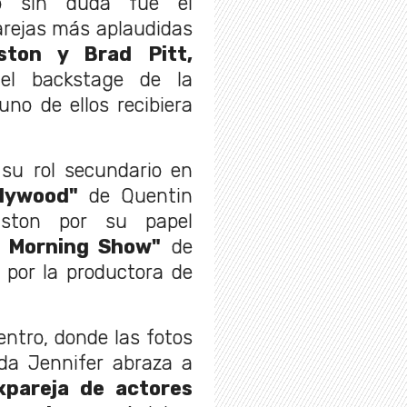
 sin duda fue el
arejas más aplaudidas
iston y Brad Pitt,
el backstage de la
no de ellos recibiera
 su rol secundario en
lywood"
de Quentin
iston por su papel
 Morning Show"
de
 por la productora de
ntro, donde las fotos
a Jennifer abraza a
xpareja de actores