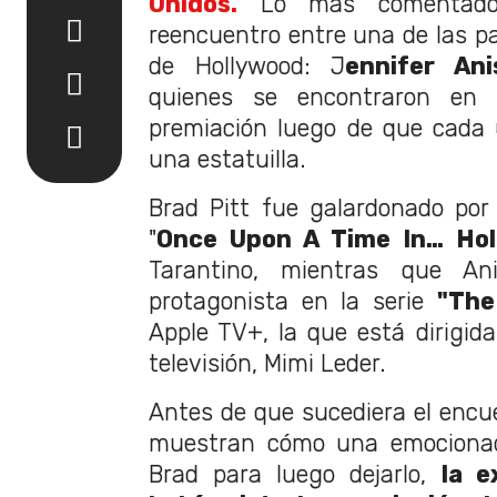
Unidos.
Lo más comentado
reencuentro entre una de las p
de Hollywood: J
ennifer An
quienes se encontraron en 
premiación luego de que cada u
una estatuilla.
Brad Pitt fue galardonado por
"
Once Upon A Time In… Hol
Tarantino, mientras que An
protagonista en la serie
"The
Apple TV+, la que está dirigida
televisión, Mimi Leder.
Antes de que sucediera el encue
muestran cómo una emocionad
Brad para luego dejarlo,
la e