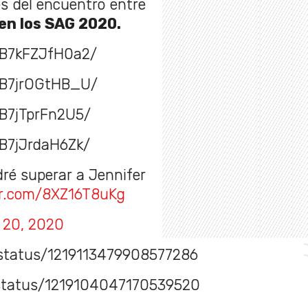
és del encuentro entre
 en los SAG 2020.
/B7kFZJfH0a2/
/B7jrOGtHB_U/
B7jTprFn2U5/
B7jJrdaH6Zk/
dré superar a Jennifer
ter.com/8XZ16T8uKg
 20, 2020
/status/1219113479908577286
status/1219104047170539520