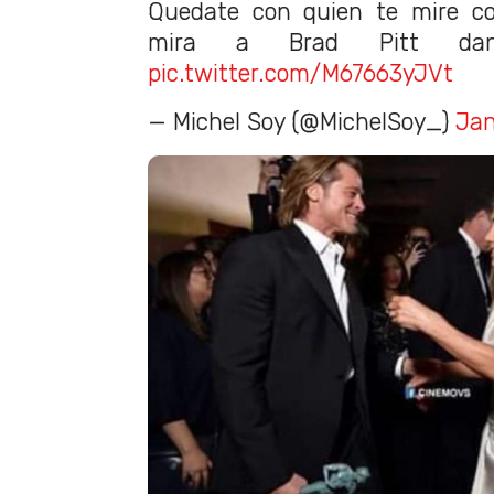
Quedate con quien te mire co
mira a Brad Pitt dan
pic.twitter.com/M67663yJVt
— Michel Soy (@MichelSoy_)
Jan