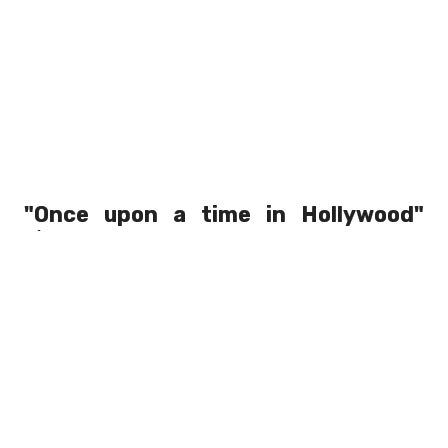
"Once upon a time in Hollywood"
(Érase una vez en Hollywood), la última
película de Tarantino, recibió críticas
muy favorables, incluidas cinco estrellas
de Greg Wetherall de NME, quien calificó
la película como "el trabajo más
satisfactorio de Tarantino en décadas".
La película está actualmente nominada