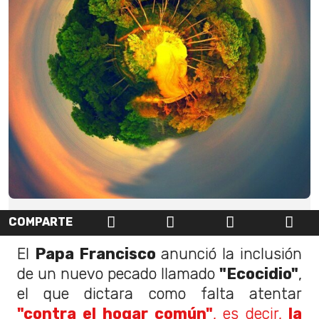
COMPARTE
El
Papa Francisco
anunció la inclusión
de un nuevo pecado llamado
"Ecocidio"
,
el que dictara como falta atentar
"contra el hogar común"
, es decir,
la