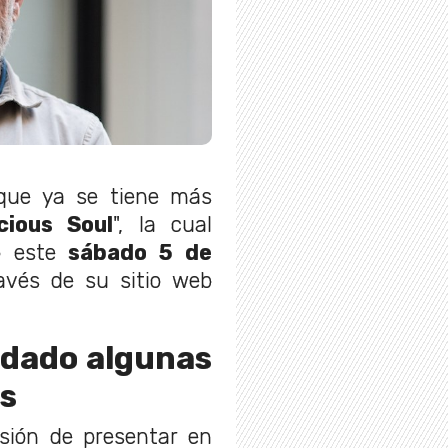
que ya se tiene más
cious Soul
", la cual
do este
sábado 5 de
avés de su sitio web
 dado algunas
as
asión de presentar en