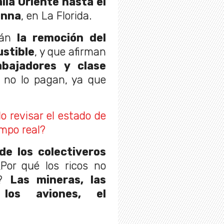
ia Oriente hasta el
enna
, en La Florida.
án
la remoción del
ustible
, y que afirman
abajadores y clase
s no lo pagan, ya que
 revisar el estado de
empo real?
de los colectiveros
Por qué los ricos no
o?
Las mineras, las
 los aviones, el