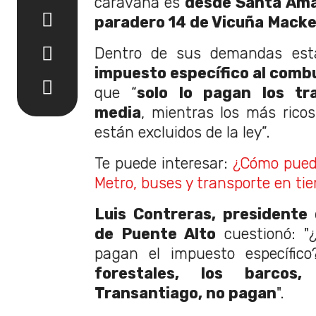
caravana es
desde Santa Amal
paradero 14 de Vicuña Mack
Dentro de sus demandas est
impuesto específico al comb
que “
solo lo pagan los tr
media
, mientras los más rico
están excluidos de la ley”.
Te puede interesar:
¿Cómo puedo
Metro, buses y transporte en ti
Luis Contreras, presidente 
de Puente Alto
cuestionó: "¿
pagan el impuesto específic
forestales, los barcos,
Transantiago, no pagan
".