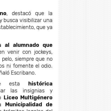
ano
, destacó que la
 busca visibilizar una
stablecimiento, que ya
s al alumnado que
 venir con jockeys,
l pelo, siempre que no
os ni fomente el odio.
ñaló Escribano.
 de esta
histórica
ar las insignias y
vo
Liceo Multigénero
la
Municipalidad de