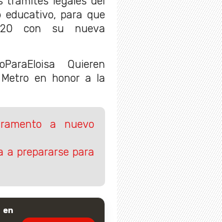
s trámites legales del
 educativo, para que
2020 con su nueva
oParaEloisa Quieren
 Metro en honor a la
juramento a nuevo
za a prepararse para
 en