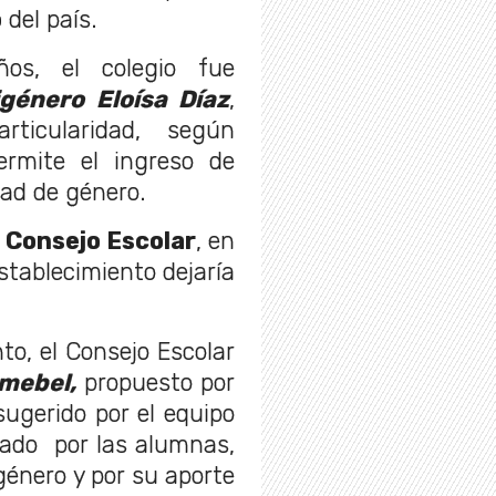
o
del país.
s, el colegio fue
género Eloísa Díaz
,
ticularidad, según
ermite el ingreso de
dad de género.
l
Consejo Escolar
, en
stablecimiento dejaría
to, el Consejo Escolar
mebel,
propuesto por
 sugerido por el equipo
tado por las alumnas,
género y por su aporte