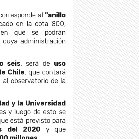
 corresponde al
"anillo
cado en la cota 800,
n que se podrán
, cuya administración
o seis
, será de
uso
de Chile
, que contará
al observatorio de la
dad y la Universidad
es y luego de esto se
ue está previsto para
s del 2020
y que
00 millones.