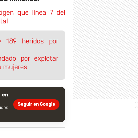
xigen que línea 7 del
tal
 189 heridos por
dado por explotar
s mujeres
 en
Seguir en Google
dos