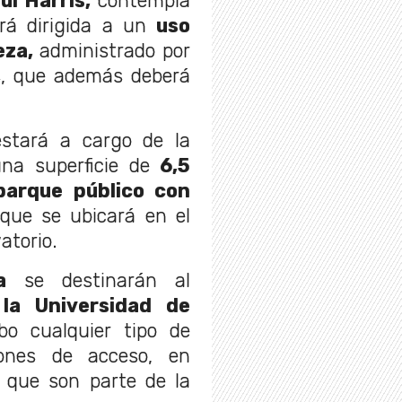
ul Harris,
contempla
rá dirigida a un
uso
eza,
administrado por
s, que además deberá
estará a cargo de la
na superficie de
6,5
parque público con
 que se ubicará en el
atorio.
a
se destinarán al
 la Universidad de
o cualquier tipo de
ciones de acceso, en
s que son parte de la