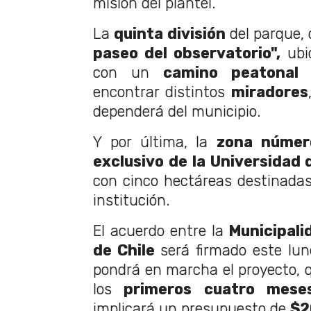
misión del plantel.
La
quinta división
del parque,
paseo del observatorio",
ubi
con un
camino peatonal
e
encontrar distintos
miradores
dependerá del municipio.
Y por última, la
zona númer
exclusivo de la Universidad 
con cinco hectáreas destinadas 
institución.
El acuerdo entre la
Municipali
de Chile
será firmado este lun
pondrá en marcha el proyecto, q
los
primeros cuatro mese
implicará un presupuesto de
$2