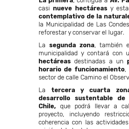
La primera
, contigua a
Av. Pa
casi
nueve hectáreas
y esta
contemplativo de la natural
la Municipalidad de Las Conde
reforestar y conservar el lugar.
La
segunda zona
, también 
municipalidad y contará con u
hectáreas
destinadas a un
horario de funcionamiento
,
sector de calle Camino el Observ
La
tercera y cuarta zon
desarrollo sustentable de
Chile,
que podrá llevar a cab
proyecto, incluyendo restric
coherencia con las actividade