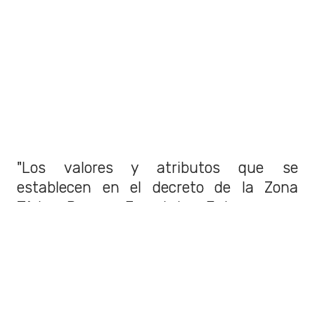
"Los valores y atributos que se
establecen en el decreto de la Zona
Típica Parque Forestal y Entorno, que
señala esta
área protegida como un
área verde de importancia histórica
y paisajística, constituyendo uno de
los principales lugares de recreación
en la ciudad de Santiago"
. Señaló el