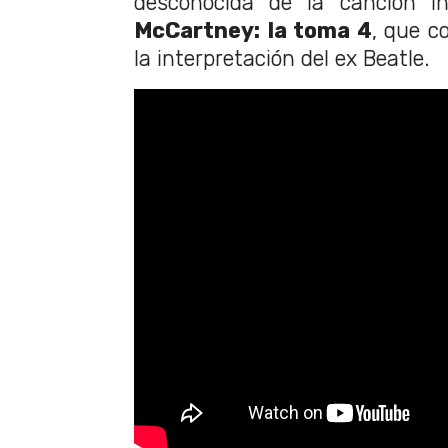
desconocida de la canción i
McCartney:
la toma 4
, que c
la interpretación del ex Beatle.