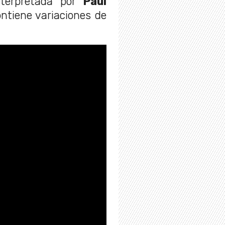
nterpretada por
Paul
ontiene variaciones de