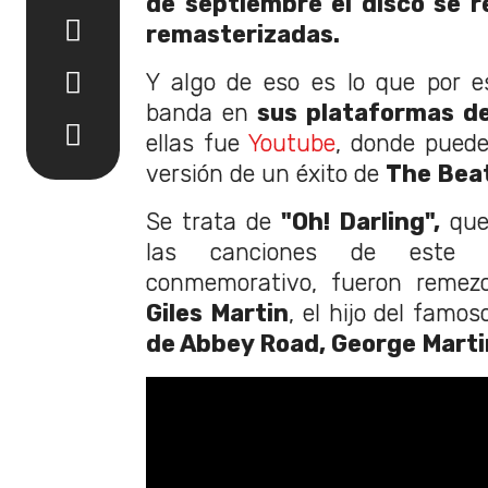
de septiembre el disco se r
remasterizadas.
Y algo de eso es lo que por e
banda en
sus plataformas d
ellas fue
Youtube
, donde puede
versión de un éxito de
The Beat
Se trata de
"Oh! Darling",
que 
las canciones de este n
conmemorativo, fueron remezc
Giles Martin
, el hijo del famo
de Abbey Road, George Marti