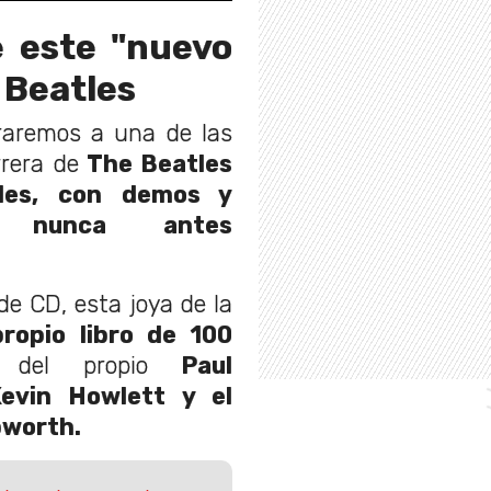
 este "nuevo
 Beatles
braremos a una de las
rrera de
The Beatles
es,
con demos y
as nunca antes
e CD, esta joya de la
ropio libro de 100
 del propio
Paul
Kevin Howlett y el
pworth.