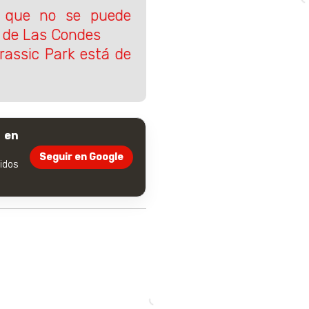
a que no se puede
 de Las Condes
urassic Park está de
 en
Seguir en Google
dos