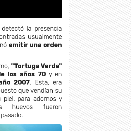
 detectó la presencia
contradas usualmente
inó
emitir una orden
omo,
"Tortuga Verde"
de los años 70
y en
ño 2007
. Esta, era
puesto que vendían su
 piel, para adornos y
us huevos fueron
o pasado.