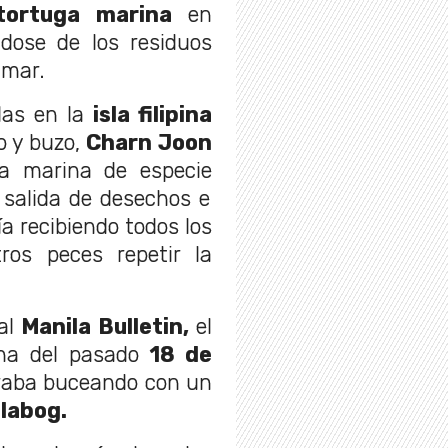
tortuga marina
en
ndose de los residuos
 mar.
das en la
isla filipina
co y buzo,
Charn Joon
a marina de especie
a salida de desechos e
ía recibiendo todos los
os peces repetir la
cal
Manila Bulletin,
el
ena del pasado
18 de
raba buceando con un
ulabog.