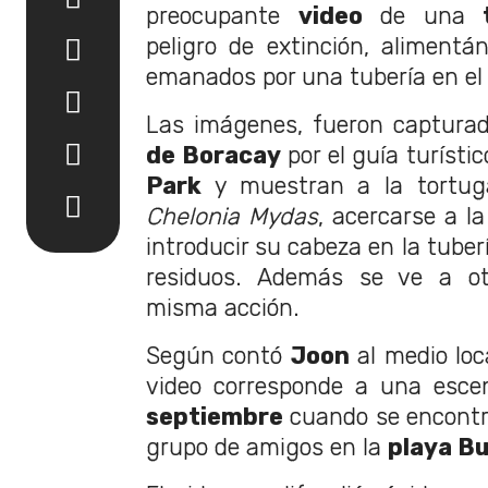
preocupante
video
de una
peligro de extinción, alimentá
emanados por una tubería en el
Las imágenes, fueron captura
de Boracay
por el guía turísti
Park
y muestran a la tortug
Chelonia Mydas
, acercarse a l
introducir su cabeza en la tuber
residuos. Además se ve a otr
misma acción.
Según contó
Joon
al medio lo
video corresponde a una esc
septiembre
cuando se encont
grupo de amigos en la
playa B