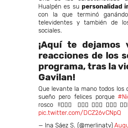
Hualpén es su
personalidad i
con la que terminó ganándo
televidentes y también de lo
sociales.
¡Aquí te dejamos 
reacciones de los s
programa, tras la vi
Gavilan!
Que levante la mano todos los
sueño pero felices porque
#Ni
rosco !!🙋🏻‍♀️🙋🏻‍♀️🙋🏻‍♀️🙋🏻‍♀️🙋🏻
pic.twitter.com/DCZ26vCNpQ
— Ina Sáez S. (@merlinatv)
Augu