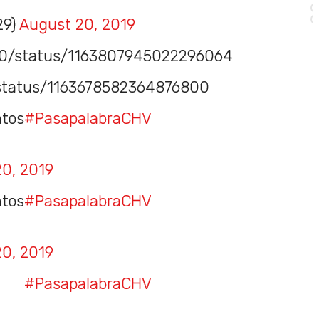
_29)
August 20, 2019
a40/status/1163807945022296064
s/status/1163678582364876800
tos
#PasapalabraCHV
0, 2019
tos
#PasapalabraCHV
0, 2019
OO
#PasapalabraCHV