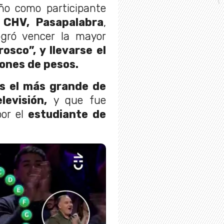
ño como participante
 CHV, Pasapalabra
,
ogró vencer la mayor
 rosco”, y llevarse el
lones de pesos.
s el más grande de
evisión,
y que fue
or el
estudiante de