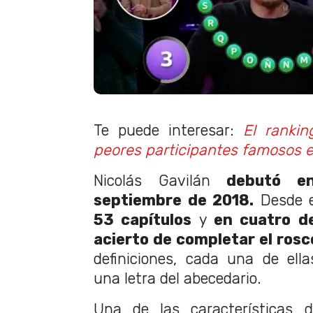
Te puede interesar:
El ranki
peores participantes famosos 
Nicolás Gavilán
debutó e
septiembre de 2018.
Desde e
53 capítulos
y
en cuatro de
acierto de completar el rosc
definiciones, cada una de ell
una letra del abecedario.
Una de las características d