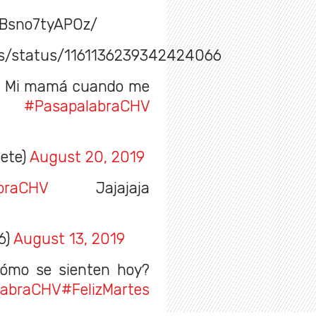
/Bsno7tyAPOz/
us/status/1161136239342424066
// Mi mamá cuando me
#PasapalabraCHV
lete)
August 20, 2019
braCHV
Jajajaja
6)
August 13, 2019
cómo se sienten hoy?
labraCHV
#FelizMartes