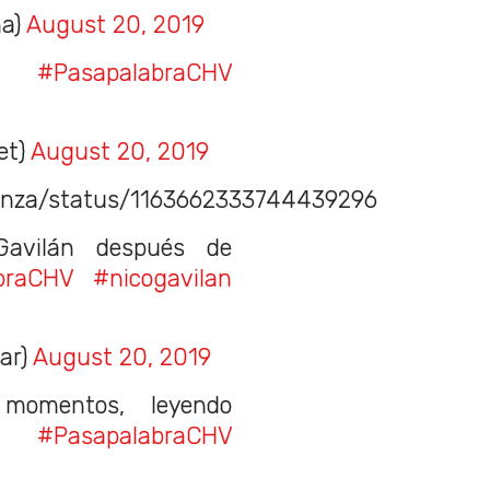
na)
August 20, 2019
s.
#PasapalabraCHV
et)
August 20, 2019
tanza/status/1163662333744439296
Gavilán después de
braCHV
#nicogavilan
ar)
August 20, 2019
omentos, leyendo
😎
#PasapalabraCHV