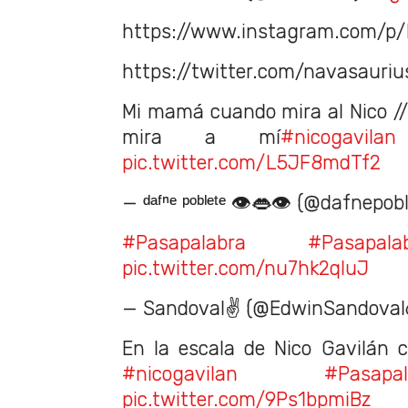
https://www.instagram.com/p
https://twitter.com/navasauri
Mi mamá cuando mira al Nico 
mira a mí
#nicogavilan
pic.twitter.com/L5JF8mdTf2
— ᵈᵃᶠⁿᵉ ᵖᵒᵇˡᵉᵗᵉ 👁👄👁 (@dafnepob
#Pasapalabra
#Pasapala
pic.twitter.com/nu7hk2qIuJ
— Sandoval✌ (@EdwinSandoval
En la escala de Nico Gavilán 
#nicogavilan
#Pasapa
pic.twitter.com/9Ps1bpmiBz