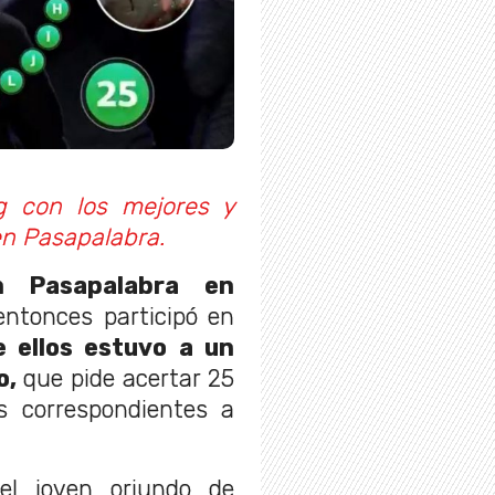
ng con los mejores y
en Pasapalabra.
n Pasapalabra en
ntonces participó en
 ellos estuvo a un
o,
que pide acertar 25
as correspondientes a
el joven oriundo de