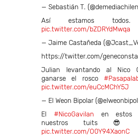
— Sebastián T. (@demediachile
Así estamos todo
pic.twitter.com/bZDRYdMwqa
— Jaime Castañeda (@Jcast_V
https://twitter.com/genecons
Julian levantando al Nico 
ganarse el rosco
#Pasapala
pic.twitter.com/euCcMChY5J
— El Weon Bipolar (@elweonbipol
El
#NicoGavilan
en estos m
nuestros tuits 
pic.twitter.com/O0Y94XaonC