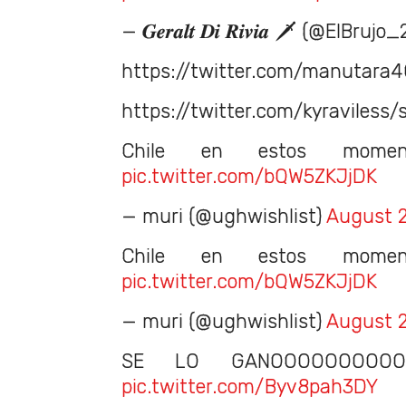
— 𝑮𝒆𝒓𝒂𝒍𝒕 𝑫𝒊 𝑹𝒊𝒗𝒊𝒂 🗡 (@ElBrujo
https://twitter.com/manutar
https://twitter.com/kyraviles
Chile en estos momen
pic.twitter.com/bQW5ZKJjDK
— muri (@ughwishlist)
August 2
Chile en estos momen
pic.twitter.com/bQW5ZKJjDK
— muri (@ughwishlist)
August 2
SE LO GANOOOOOOOO
pic.twitter.com/Byv8pah3DY