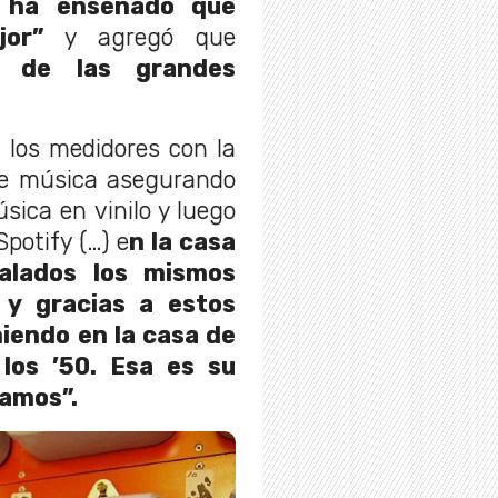
 ha enseñado que
or”
y agregó que
a de las grandes
los medidores con la
de música asegurando
ica en vinilo y luego
potify (…) e
n la casa
talados los mismos
 y gracias a estos
iendo en la casa de
 los ’50. Esa es su
tamos”.