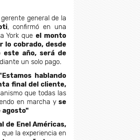
l gerente general de la
oti
, confirmó en una
va York que
el monto
or lo cobrado, desde
 este año, será de
diante un solo pago.
"Estamos hablando
a final del cliente,
canismo que todas las
niendo en marcha y
se
e agosto"
l de Enel Américas,
que la experiencia en