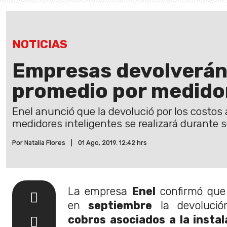
NOTICIAS
Empresas devolverá
promedio por medidor
Enel anunció que la devolució por los costos 
medidores inteligentes se realizará durante 
Por Natalia Flores
|
01 Ago, 2019. 12:42 hrs
La empresa
Enel
confirmó que 
en
septiembre
la devolució
cobros asociados a la insta