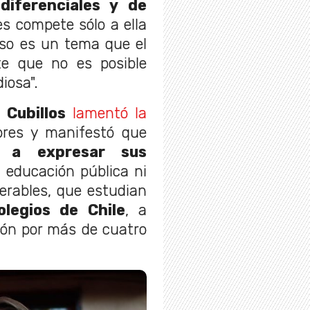
iferenciales y de
es compete sólo a ella
 Eso es un tema que el
te que no es posible
iosa".
 Cubillos
lamentó la
ores y manifestó que
o a expresar sus
la educación pública ni
erables, que estudian
olegios de Chile
, a
ión por más de cuatro