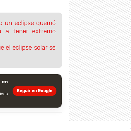
mo un eclipse quemó
ta a tener extremo
 el eclipse solar se
 en
Seguir en Google
dos