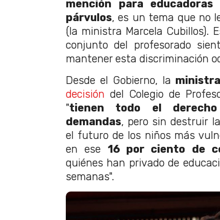
mención para educadoras d
párvulos
, es un tema que no l
(la ministra Marcela Cubillos).
conjunto del profesorado sien
mantener esta discriminación od
Desde el Gobierno, la
ministra
decisión
del Colegio de Profes
"
tienen todo el derech
demandas
, pero sin destruir 
el futuro de los niños más vuln
en ese
16 por ciento de c
quiénes han privado de educac
semanas".